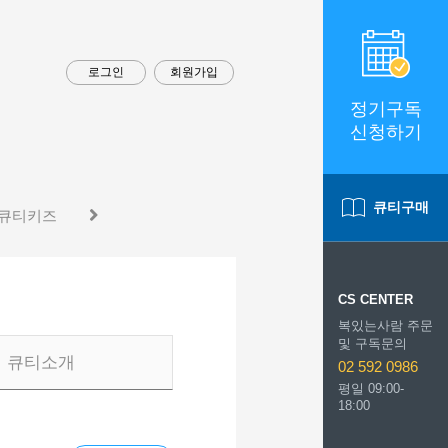
로그인
회원가입
정기구독
신청하기
큐티구매
큐티키즈
CS CENTER
복있는사람 주문
및 구독문의
큐티소개
02 592 0986
평일 09:00-
18:00