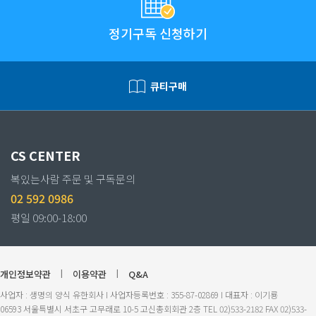
정기구독 신청하기
큐티구매
CS CENTER
복있는사람 주문 및 구독문의
02 592 0986
평일 09:00-18:00
개인정보약관
|
이용약관
|
Q&A
사업자 : 생명의 양식 유한회사 I 사업자등록번호 : 355-87-02869 I 대표자 : 이기룡
06593 서울특별시 서초구 고무래로 10-5 고신총회회관 2층 TEL 02)533-2182 FAX 02)533-