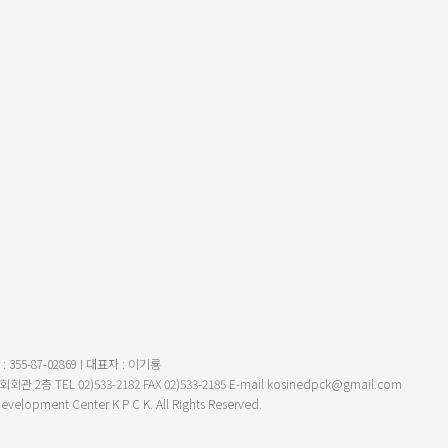
5-87-02869 I 대표자 : 이기룡
층 TEL 02)533-2182 FAX 02)533-2185 E-mail kosinedpck@gmail.com
velopment Center K P C K. All Rights Reserved.