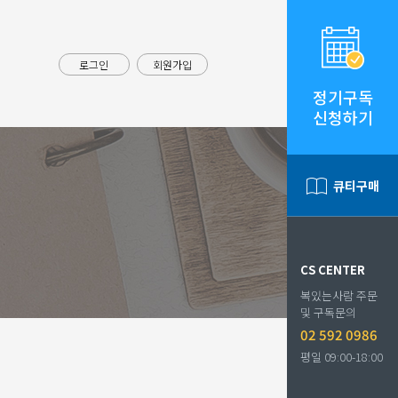
로그인
회원가입
정기구독
신청하기
큐티구매
CS CENTER
복있는사람 주문
및 구독문의
02 592 0986
평일 09:00-18:00