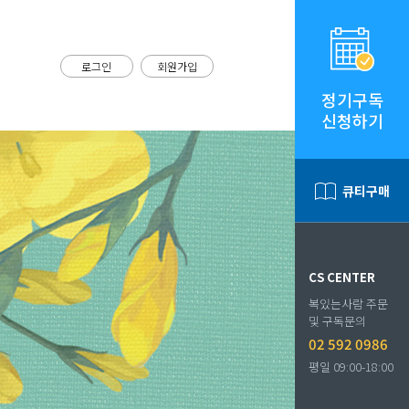
로그인
회원가입
정기구독
신청하기
큐티구매
CS CENTER
복있는사람 주문
및 구독문의
02 592 0986
평일 09:00-18:00