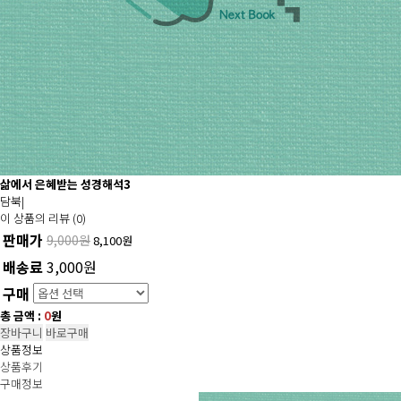
삶에서 은혜받는 성경해석3
담북
|
이 상품의 리뷰 (0)
판매가
9,000원
8,100
원
배송료
3,000원
구매
총 금액 :
0
원
장바구니
바로구매
상품정보
상품후기
구매정보