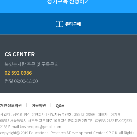
정기구독 신청하기
큐티구매
CS CENTER
복있는사람 주문 및 구독문의
02 592 0986
평일 09:00-18:00
개인정보약관
|
이용약관
|
Q&A
사업자 : 생명의 양식 유한회사 I 사업자등록번호 : 355-87-02869 I 대표자 : 이기룡
06593 서울특별시 서초구 고무래로 10-5 고신총회회관 2층 TEL 02)533-2182 FAX 02)533-
2185 E-mail kosinedpck@gmail.com
copyrightⓒ 2019 Educational Research &Development Center K P C K. All Rights